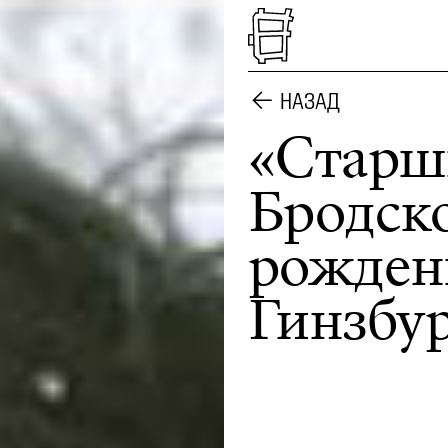
НАЗАД
«Старш
Бродско
рожден
Гинзбур