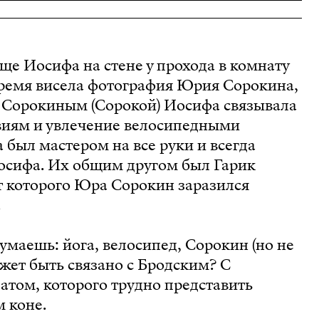
е Иосифа на стене у прохода в комнату
время висела фотография Юрия Сорокина,
С Сорокиным (Сорокой) Иосифа связывала
виям и увлечение велосипедными
 был мастером на все руки и всегда
осифа. Их общим другом был Гарик
т которого Юра Сорокин заразился
.
думаешь: йога, велосипед, Сорокин (но не
может быть связано с Бродским? С
том, которого трудно представить
м коне.