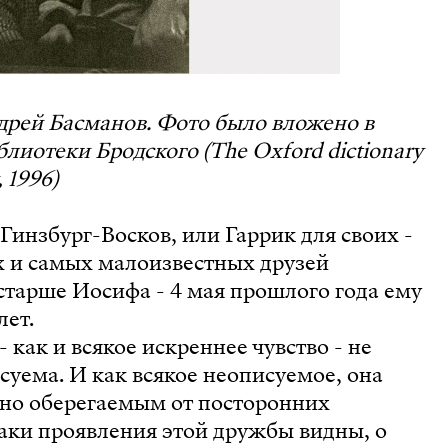
дрей Басманов. Фото было вложено в
блиотеки Бродского (The Oxford dictionary
, 1996)
Гинзбург-Восков, или Гаррик для своих -
 и самых малоизвестных друзей
старше Иосифа - 4 мая прошлого года ему
лет.
 как и всякое искреннее чувство - не
суема. И как всякое неописуемое, она
ьно оберегаемым от посторонних
аки проявления этой дружбы видны, о