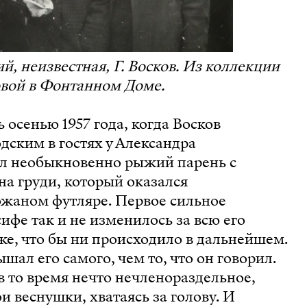
й, неизвестная, Г. Восков. Из коллекции
овой в Фонтанном Доме.
 осенью 1957 года, когда Восков
дским в гостях у Александра
ыл необыкновенно рыжий парень с
а груди, который оказался
ожаном футляре. Первое сильное
ифе так и не изменилось за всю его
же, что бы ни происходило в дальнейшем.
шал его самого, чем то, что он говорил.
 в то время нечто нечленораздельное,
и веснушки, хватаясь за голову. И