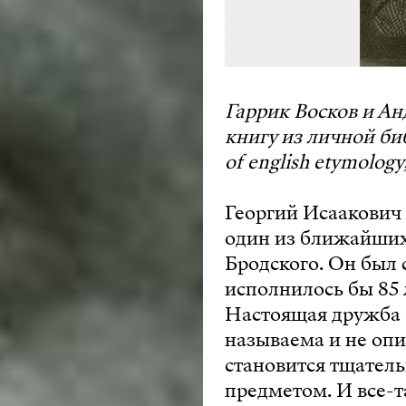
Гаррик Восков и Ан
книгу из личной би
of english etymology
Георгий Исаакович 
один из ближайших
Бродского. Он был 
исполнилось бы 85 
Настоящая дружба -
называема и не опи
становится тщател
предметом. И все-т