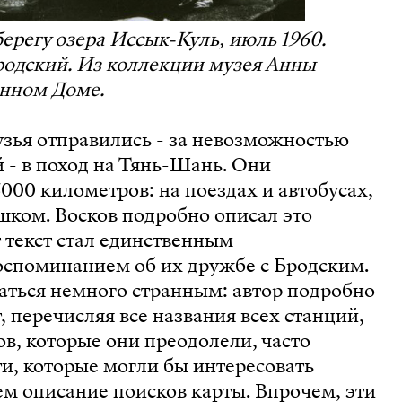
берегу озера Иссык-Куль, июль 1960.
одский. Из коллекции музея Анны
анном Доме.
узья отправились - за невозможностью
 - в поход на Тянь-Шань. Они
000 километров: на поездах и автобусах,
шком. Восков подробно описал это
т текст стал единственным
споминанием об их дружбе с Бродским.
аться немного странным: автор подробно
 перечисляя все названия всех станций,
ов, которые они преодолели, часто
и, которые могли бы интересовать
ем описание поисков карты. Впрочем, эти