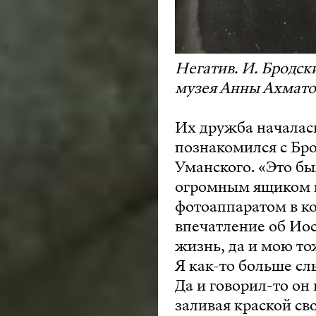
Негатив. И. Бродски
музея Анны Ахмат
Их дружба началась
познакомился с Бро
Уманского. «Это б
огромным ящиком н
фотоаппаратом в к
впечатление об Иос
жизнь, да и мою то
Я как-то больше слы
Да и говорил-то он
заливая краской сво