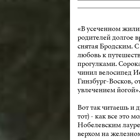
«В усеченном жилищ
родителей долгое 
снятая Бродским. 
любовь к путешест
прогулками. Сорока
чинил велосипед И
Гинзбург-Восков, о
увлечением йогой»
Вот так читаешь и 
тот) - как все это 
Нобелевским лауреа
верхом на железно