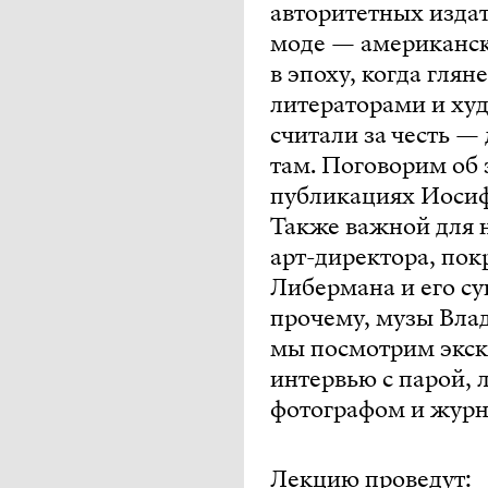
авторитетных издат
моде — американск
в эпоху, когда гля
литераторами и худ
считали за честь 
там. Поговорим об
публикациях Иосифа
Также важной для н
арт-директора, пок
Либермана и его су
прочему, музы Влад
мы посмотрим экс
интервью с парой,
фотографом и жур
Лекцию проведут: