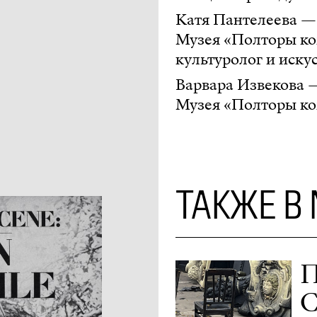
Катя Пантелеева —
Музея «Полторы ко
культуролог и искус
Варвара Извекова 
Музея «Полторы ко
ТАКЖЕ В
П
С