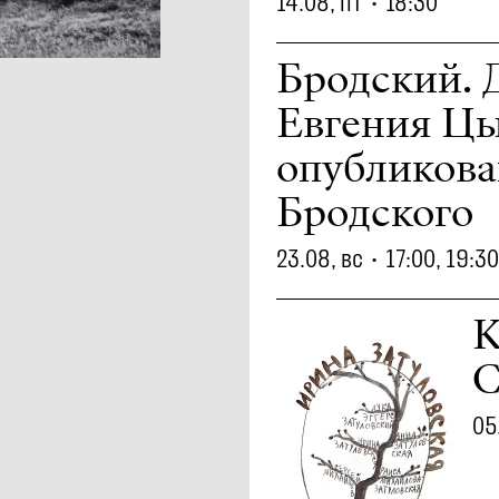
14.08, пт
•
18:30
Бродский. 
Евгения Цы
опубликов
Бродского
23.08, вс
•
17:00, 19:30
К
С
05