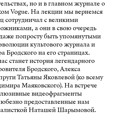
ельствах, но и в главном журнале о
ом Vogue. На лекции мы вернемся
нец сотрудничал с великими
ожниками, а они в свою очередь
— даже попросту быть упомянутыми
 эволюции культового журнала и
 Бродского на его страницах.
ас станет история легендарного
ровителя Бродского, Алекса
пруги Татьяны Яковлевой (ко всему
имира Маяковского). На встрече
клюзивные видеофрагменты
 любезно предоставленные нам
налисткой Наташей Шарымовой.